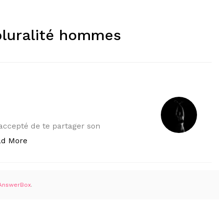
pluralité hommes
 accepté de te partager son
« Izae »
ad More
AnswerBox
.