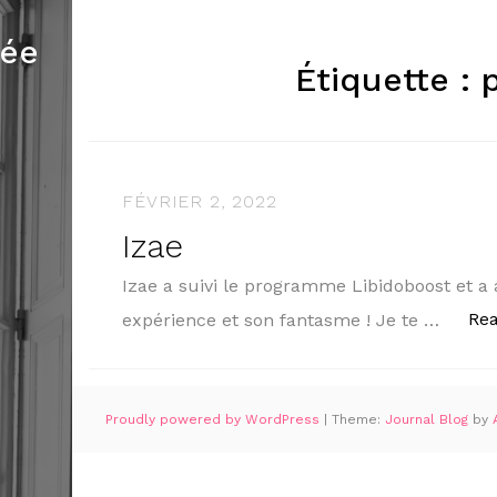
mée
Étiquette :
FÉVRIER 2, 2022
Izae
Izae a suivi le programme Libidoboost et a
Re
expérience et son fantasme ! Je te …
Proudly powered by WordPress
|
Theme:
Journal Blog
by